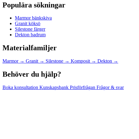
Populära sökningar
Marmor bänkskiva
Granit köksö
Silestone färger
Dekton badrum
Materialfamiljer
Marmor
→
Granit
→
Silestone
→
Komposit
→
Dekton
→
Behöver du hjälp?
Boka konsultation
Kunskapsbank
Prisförfrågan
Frågor & svar