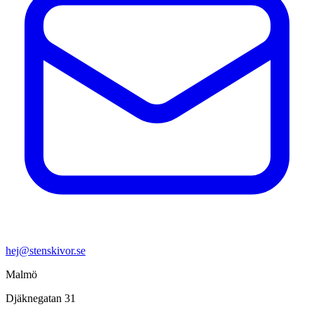
hej@stenskivor.se
Malmö
Djäknegatan 31