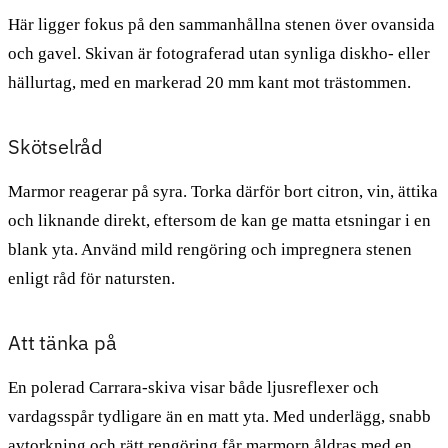
Här ligger fokus på den sammanhållna stenen över ovansida
och gavel. Skivan är fotograferad utan synliga diskho- eller
hällurtag, med en markerad 20 mm kant mot trästommen.
Skötselråd
Marmor reagerar på syra. Torka därför bort citron, vin, ättika
och liknande direkt, eftersom de kan ge matta etsningar i en
blank yta. Använd mild rengöring och impregnera stenen
enligt råd för natursten.
Att tänka på
En polerad Carrara-skiva visar både ljusreflexer och
vardagsspår tydligare än en matt yta. Med underlägg, snabb
avtorkning och rätt rengöring får marmorn åldras med en