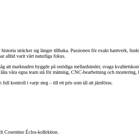
istoria sträcker sig längre tillbaka. Passionen för exakt hantverk, funkt
 alltid varit vårt naturliga fokus.
Vi såg att marknaden byggde på onödiga mellanhänder, svaga kvalitetskon
och låta våra egna team stå för mätning, CNC-bearbetning och montering, k
ll kontroll i varje steg – till ett pris som tål att jämföras.
h Cosentino Éclos-kollektion.