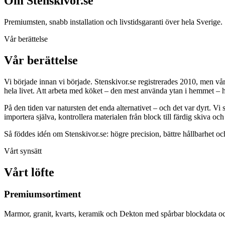
Om Stenskivor.se
Premiumsten, snabb installation och livstidsgaranti över hela Sverige.
Vår berättelse
Vår berättelse
Vi började innan vi började. Stenskivor.se registrerades 2010, men vår h
hela livet. Att arbeta med köket – den mest använda ytan i hemmet – har
På den tiden var natursten det enda alternativet – och det var dyrt. 
importera själva, kontrollera materialen från block till färdig skiva 
Så föddes idén om Stenskivor.se: högre precision, bättre hållbarhet och fu
Vårt synsätt
Vårt löfte
Premiumsortiment
Marmor, granit, kvarts, keramik och Dekton med spårbar blockdata oc