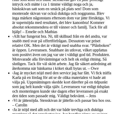
intryck och mätte i ca 1 timme väldigt noga och ja,
bänkskivan satt som en smäck på plats sen! Dom som
monterade skivan var också duktiga och noggranna. Blev
inga märken någonstans eftersom dom var jätte försiktiga. Vi
är supernöjda med resultatet, det blev kanonbra! Kommer
absolut rekommendera er till vänner och familj. Tack för all
hjälp! – Emelie och Mathias
›
Allt har fungerat bra. Ni, till skillnad från en del andra, var
snabb med svar på offertförfrågan. Dessutom var priset
relativt OK. Men det är viktigt med snabba svar. “Plånboken”
är öppen. Leveransen. Snabbare än utlovat, vilket uppfattas
som positivt även om jag var ute i väldigt god tid. Produkten.
Motsvarade alla förväntningar och helt ok enligt ritning. Så
slutligen. Tack för väl skött arbete. Jag får säkert anledning att
återkomma när bänkarna i köket skall bytas ut. – Owe
›
Jag är mycket nöjd med den service jag har fått. Vi fick träffa
Karla på en lördag för att se de olika materialen vi hade att
välja på. Uppmätningen skedde kort därefter på en tidpunkt
som jag helt kunde välja själv. Leveransen var enligt tidsplan
och monteringen kunde ske dagen efter leveransen på exakt
den tiden som passade mig. Väldigt bekvämt. – Jens
›
Vi är jättenöjda. Stenskivan är jättefin och passar bra hos oss.
– Carolin
›
Ja är nöjd med allt och det var både trevliga och duktiga