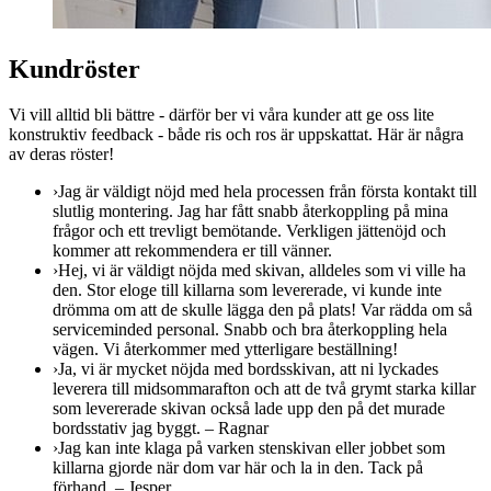
Kundröster
Vi vill alltid bli bättre - därför ber vi våra kunder att ge oss lite
konstruktiv feedback - både ris och ros är uppskattat. Här är några
av deras röster!
›
Jag är väldigt nöjd med hela processen från första kontakt till
slutlig montering. Jag har fått snabb återkoppling på mina
frågor och ett trevligt bemötande. Verkligen jättenöjd och
kommer att rekommendera er till vänner.
›
Hej, vi är väldigt nöjda med skivan, alldeles som vi ville ha
den. Stor eloge till killarna som levererade, vi kunde inte
drömma om att de skulle lägga den på plats! Var rädda om så
serviceminded personal. Snabb och bra återkoppling hela
vägen. Vi återkommer med ytterligare beställning!
›
Ja, vi är mycket nöjda med bordsskivan, att ni lyckades
leverera till midsommarafton och att de två grymt starka killar
som levererade skivan också lade upp den på det murade
bordsstativ jag byggt. – Ragnar
›
Jag kan inte klaga på varken stenskivan eller jobbet som
killarna gjorde när dom var här och la in den. Tack på
förhand. – Jesper