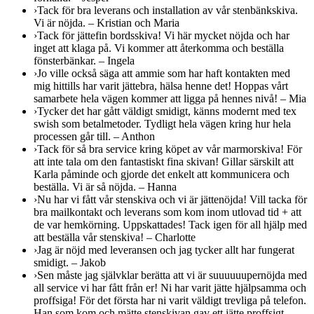
›
Tack för bra leverans och installation av vår stenbänkskiva.
Vi är nöjda. – Kristian och Maria
›
Tack för jättefin bordsskiva! Vi här mycket nöjda och har
inget att klaga på. Vi kommer att återkomma och beställa
fönsterbänkar. – Ingela
›
Jo ville också säga att ammie som har haft kontakten med
mig hittills har varit jättebra, hälsa henne det! Hoppas vårt
samarbete hela vägen kommer att ligga på hennes nivå! – Mia
›
Tycker det har gått väldigt smidigt, känns modernt med tex
swish som betalmetoder. Tydligt hela vägen kring hur hela
processen går till. – Anthon
›
Tack för så bra service kring köpet av vår marmorskiva! För
att inte tala om den fantastiskt fina skivan! Gillar särskilt att
Karla påminde och gjorde det enkelt att kommunicera och
beställa. Vi är så nöjda. – Hanna
›
Nu har vi fått vår stenskiva och vi är jättenöjda! Vill tacka för
bra mailkontakt och leverans som kom inom utlovad tid + att
de var hemkörning. Uppskattades! Tack igen för all hjälp med
att beställa vår stenskiva! – Charlotte
›
Jag är nöjd med leveransen och jag tycker allt har fungerat
smidigt. – Jakob
›
Sen måste jag självklar berätta att vi är suuuuuupernöjda med
all service vi har fått från er! Ni har varit jätte hjälpsamma och
proffsiga! För det första har ni varit väldigt trevliga på telefon.
Han som kom och mätte stenskivan gav ett jätte proffsigt