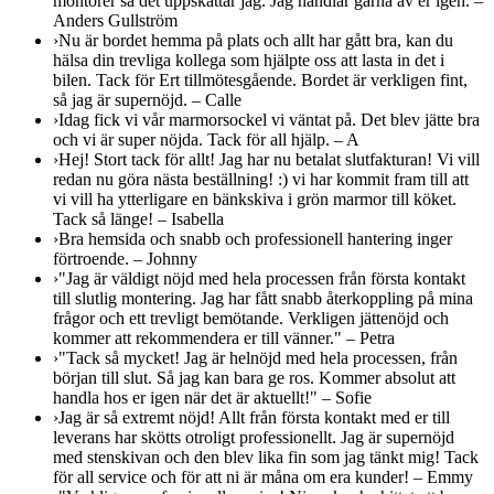
montörer så det uppskattar jag. Jag handlar gärna av er igen. –
Anders Gullström
›
Nu är bordet hemma på plats och allt har gått bra, kan du
hälsa din trevliga kollega som hjälpte oss att lasta in det i
bilen. Tack för Ert tillmötesgående. Bordet är verkligen fint,
så jag är supernöjd. – Calle
›
Idag fick vi vår marmorsockel vi väntat på. Det blev jätte bra
och vi är super nöjda. Tack för all hjälp. – A
›
Hej! Stort tack för allt! Jag har nu betalat slutfakturan! Vi vill
redan nu göra nästa beställning! :) vi har kommit fram till att
vi vill ha ytterligare en bänkskiva i grön marmor till köket.
Tack så länge! – Isabella
›
Bra hemsida och snabb och professionell hantering inger
förtroende. – Johnny
›
"Jag är väldigt nöjd med hela processen från första kontakt
till slutlig montering. Jag har fått snabb återkoppling på mina
frågor och ett trevligt bemötande. Verkligen jättenöjd och
kommer att rekommendera er till vänner." – Petra
›
"Tack så mycket! Jag är helnöjd med hela processen, från
början till slut. Så jag kan bara ge ros. Kommer absolut att
handla hos er igen när det är aktuellt!" – Sofie
›
Jag är så extremt nöjd! Allt från första kontakt med er till
leverans har skötts otroligt professionellt. Jag är supernöjd
med stenskivan och den blev lika fin som jag tänkt mig! Tack
för all service och för att ni är måna om era kunder! – Emmy