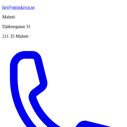
hej@stenskivor.se
Malmö
Djäknegatan 31
211 35 Malmö