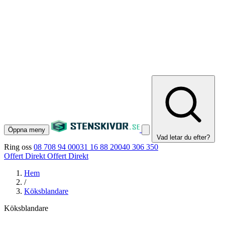
Öppna meny
Vad letar du efter?
Ring oss
08 708 94 00
031 16 88 20
040 306 350
Offert Direkt
Offert Direkt
Hem
/
Köksblandare
Köksblandare