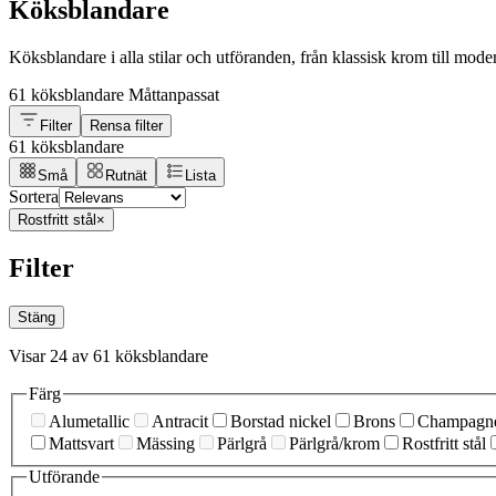
Köksblandare
Köksblandare i alla stilar och utföranden, från klassisk krom till moder
61 köksblandare
Måttanpassat
Filter
Rensa filter
61 köksblandare
Små
Rutnät
Lista
Sortera
Rostfritt stål
×
Filter
Stäng
Visar 24 av 61 köksblandare
Färg
Alumetallic
Antracit
Borstad nickel
Brons
Champagn
Mattsvart
Mässing
Pärlgrå
Pärlgrå/krom
Rostfritt stål
Utförande