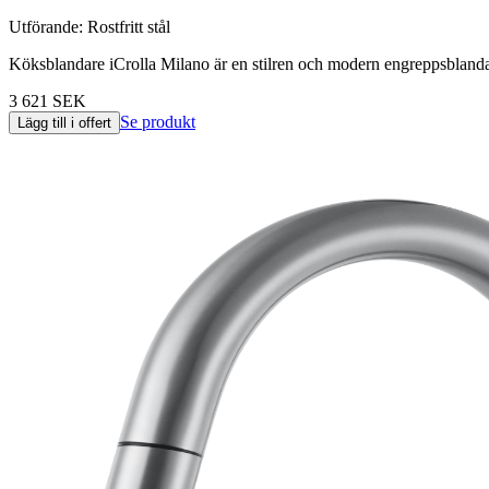
Utförande
:
Rostfritt stål
Köksblandare iCrolla Milano är en stilren och modern engreppsblandare
3 621 SEK
Se produkt
Lägg till i offert