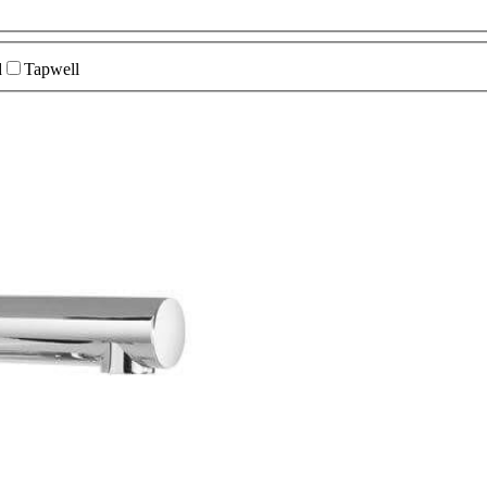
d
Tapwell