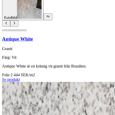
Kundbild
Antique White
Granit
Färg
:
Vit
Antique White är en krämig vit granit från Brasilien.
Från 2 444 SEK/m2
Se produkt