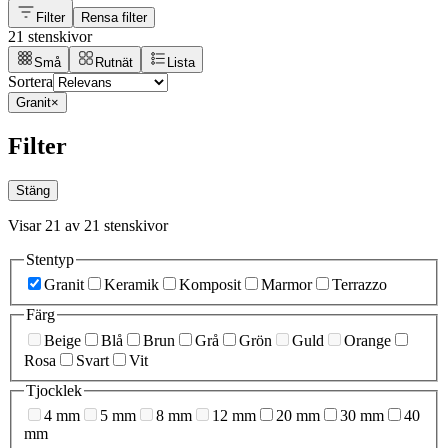
Filter
Rensa filter
21 stenskivor
Små
Rutnät
Lista
Sortera
Granit
×
Filter
Stäng
Visar 21 av 21 stenskivor
Stentyp
Granit
Keramik
Komposit
Marmor
Terrazzo
Färg
Beige
Blå
Brun
Grå
Grön
Guld
Orange
Rosa
Svart
Vit
Tjocklek
4 mm
5 mm
8 mm
12 mm
20 mm
30 mm
40
mm