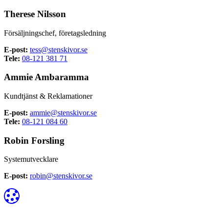
Therese Nilsson
Försäljningschef, företagsledning
E-post:
tess@stenskivor.se
Tele:
08-121 381 71
Ammie Ambaramma
Kundtjänst & Reklamationer
E-post:
ammie@stenskivor.se
Tele:
08-121 084 60
Robin Forsling
Systemutvecklare
E-post:
robin@stenskivor.se