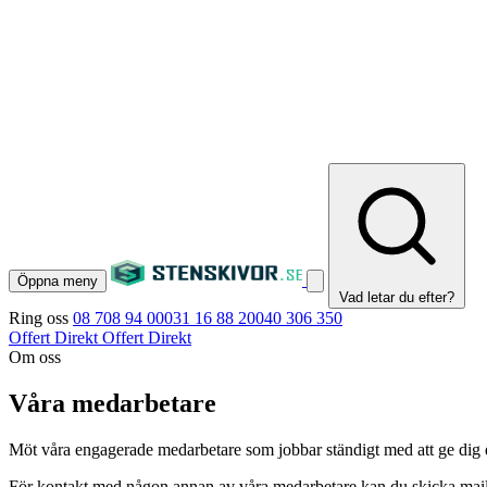
Öppna meny
Vad letar du efter?
Ring oss
08 708 94 00
031 16 88 20
040 306 350
Offert Direkt
Offert Direkt
Om oss
Våra medarbetare
Möt våra engagerade medarbetare som jobbar ständigt med att ge dig d
För kontakt med någon annan av våra medarbetare kan du skicka mail 