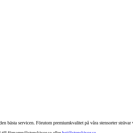
en bästa servicen. Förutom premiumkvalitet på våra stensorter strävar v
till förnamn@stenskivor.se eller
hej@stenskivor.se