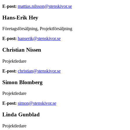
E-post:
mattias.nilsson@stenskivor.se
Hans-Erik Hey
Företagsförsäljning, Projektförsäljning
E-post:
hanserik@stenskivor.se
Christian Nissen
Projektledare
E-post:
christian@stenskivor.se
Simon Blomberg
Projektledare
E-post:
simon@stenskivor.se
Linda Gunblad
Projektledare