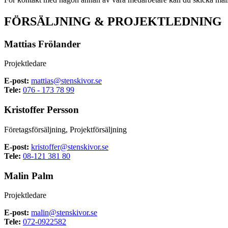
FÖRSÄLJNING & PROJEKTLEDNING
Mattias Frölander
Projektledare
E-post:
mattias@stenskivor.se
Tele:
076 - 173 78 99
Kristoffer Persson
Företagsförsäljning, Projektförsäljning
E-post:
kristoffer@stenskivor.se
Tele:
08-121 381 80
Malin Palm
Projektledare
E-post:
malin@stenskivor.se
Tele:
072-0922582