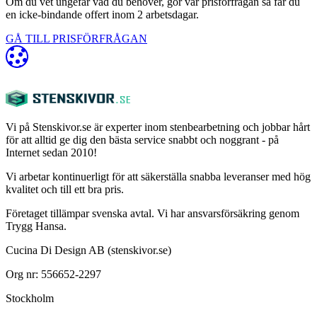
Om du vet ungefär vad du behöver, gör vår prisförfrågan så får du
en icke-bindande offert inom 2 arbetsdagar.
GÅ TILL PRISFÖRFRÅGAN
Vi på Stenskivor.se är experter inom stenbearbetning och jobbar hårt
för att alltid ge dig den bästa service snabbt och noggrant - på
Internet sedan 2010!
Vi arbetar kontinuerligt för att säkerställa snabba leveranser med hög
kvalitet och till ett bra pris.
Företaget tillämpar svenska avtal. Vi har ansvarsförsäkring genom
Trygg Hansa.
Cucina Di Design AB (stenskivor.se)
Org nr: 556652-2297
Stockholm