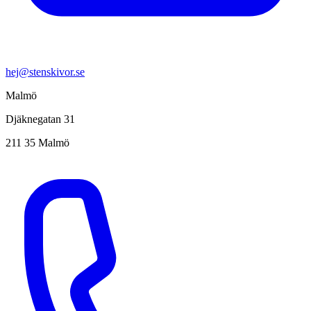
hej@stenskivor.se
Malmö
Djäknegatan 31
211 35 Malmö