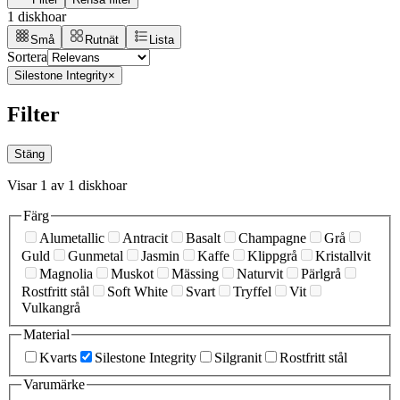
1 diskhoar
Små
Rutnät
Lista
Sortera
Silestone Integrity
×
Filter
Stäng
Visar 1 av 1 diskhoar
Färg
Alumetallic
Antracit
Basalt
Champagne
Grå
Guld
Gunmetal
Jasmin
Kaffe
Klippgrå
Kristallvit
Magnolia
Muskot
Mässing
Naturvit
Pärlgrå
Rostfritt stål
Soft White
Svart
Tryffel
Vit
Vulkangrå
Material
Kvarts
Silestone Integrity
Silgranit
Rostfritt stål
Varumärke