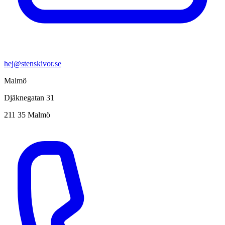
hej@stenskivor.se
Malmö
Djäknegatan 31
211 35 Malmö