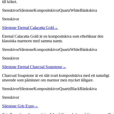
till köket.
Stenskivor
Silestone
Kompositskivor
Quartz
White
Bänkskiva
Stenskivor
Silestone Eternal Calacatta Gold
→
Eternal Calacatta Gold är en kompositskiva som efterliknar den
klassiska marmorn med samma namn.
Stenskivor
Silestone
Kompositskivor
Quartz
White
Bänkskiva
Stenskivor
Silestone Eternal Charcoal Soapstone
→
Charcoal Soapstone är en slät svart kompositskiva med ett naturligt
utseende som påminner om marmor men mycket tåligare.
Stenskivor
Silestone
Kompositskivor
Quartz
Black
Bänkskiva
Stenskivor
Silestone Gris Expo
→