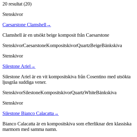
20 resultat
(
20
)
Stenskivor
Caesarstone Clamshell
→
Clamshell är en utsökt beige komposit från Caesarstone
Stenskivor
Caesarstone
Kompositskivor
Quartz
Beige
Bänkskiva
Stenskivor
Silestone Ariel
→
Silestone Ariel är en vit kompositskiva från Cosentino med utsökta
ljusgråa suddiga vener.
Stenskivor
Silestone
Kompositskivor
Quartz
White
Bänkskiva
Stenskivor
Silestone Bianco Calacatta
→
Bianco Calacatta är en kompositskiva som efterliknar den klassiska
marmorn med samma namn.