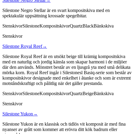
Silestone Negro Stellar
→
Silestone Negro Stellar är en svart kompositskiva med en
spektakulär uppsättning krossade spegelbitar.
Stenskivor
Silestone
Kompositskivor
Quartz
Black
Bänkskiva
Stenskivor
Silestone Royal Reef
→
Silestone Royal Reef är en utsökt beige till krämig kompositskiva
med en naturlig och jordig känsla som skapar harmoni i de miljöer
där den används. Mönstret består av en ljusgrå yta med små delikata
mörka korn. Royal Reef ingår i Silestonesl Basiq-serie som består av
kompositskivor designade med enkelhet i åtanke och som är extremt
motståndskraftigt och pålitlig när det gäller prestanda.
Stenskivor
Silestone
Kompositskivor
Quartz
Beige
Bänkskiva
Stenskivor
Silestone Yukon
→
Silestone Yukon är en klassisk och tidlös vit komposit är med fina
nyanser av grått som kommer att erövra ditt kök badrum eller