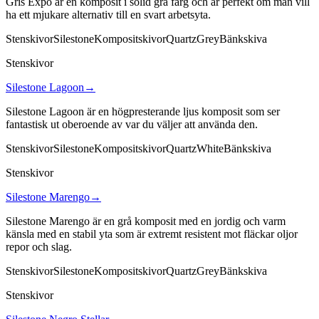
Gris Expo är en komposit i solid grå färg och är perfekt om man vill
ha ett mjukare alternativ till en svart arbetsyta.
Stenskivor
Silestone
Kompositskivor
Quartz
Grey
Bänkskiva
Stenskivor
Silestone Lagoon
→
Silestone Lagoon är en högpresterande ljus komposit som ser
fantastisk ut oberoende av var du väljer att använda den.
Stenskivor
Silestone
Kompositskivor
Quartz
White
Bänkskiva
Stenskivor
Silestone Marengo
→
Silestone Marengo är en grå komposit med en jordig och varm
känsla med en stabil yta som är extremt resistent mot fläckar oljor
repor och slag.
Stenskivor
Silestone
Kompositskivor
Quartz
Grey
Bänkskiva
Stenskivor