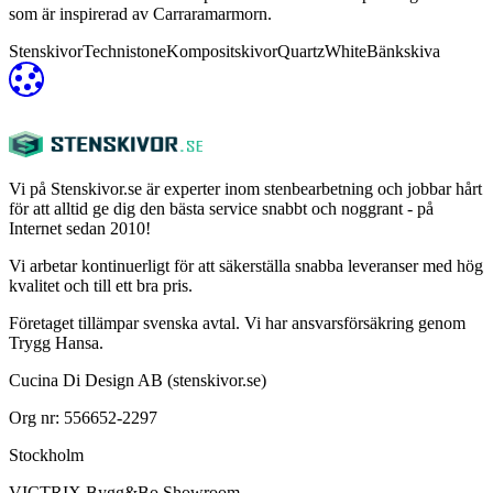
som är inspirerad av Carraramarmorn.
Stenskivor
Technistone
Kompositskivor
Quartz
White
Bänkskiva
Vi på Stenskivor.se är experter inom stenbearbetning och jobbar hårt
för att alltid ge dig den bästa service snabbt och noggrant - på
Internet sedan 2010!
Vi arbetar kontinuerligt för att säkerställa snabba leveranser med hög
kvalitet och till ett bra pris.
Företaget tillämpar svenska avtal. Vi har ansvarsförsäkring genom
Trygg Hansa.
Cucina Di Design AB (stenskivor.se)
Org nr: 556652-2297
Stockholm
VICTRIX Bygg&Bo Showroom