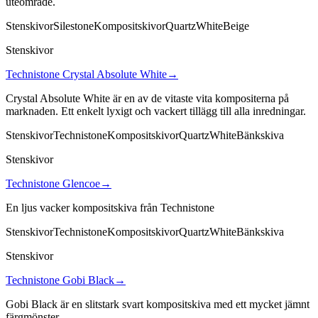
uteområde.
Stenskivor
Silestone
Kompositskivor
Quartz
White
Beige
Stenskivor
Technistone Crystal Absolute White
→
Crystal Absolute White är en av de vitaste vita kompositerna på
marknaden. Ett enkelt lyxigt och vackert tillägg till alla inredningar.
Stenskivor
Technistone
Kompositskivor
Quartz
White
Bänkskiva
Stenskivor
Technistone Glencoe
→
En ljus vacker kompositskiva från Technistone
Stenskivor
Technistone
Kompositskivor
Quartz
White
Bänkskiva
Stenskivor
Technistone Gobi Black
→
Gobi Black är en slitstark svart kompositskiva med ett mycket jämnt
färgmönster.