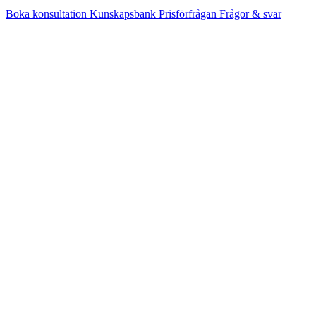
Boka konsultation
Kunskapsbank
Prisförfrågan
Frågor & svar