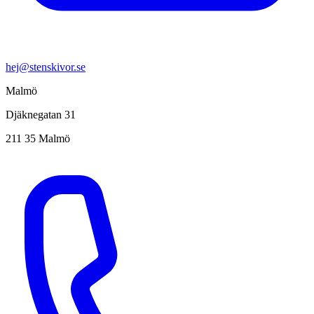
hej@stenskivor.se
Malmö
Djäknegatan 31
211 35 Malmö