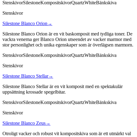
Stenskivor
Silestone
Kompositskivor
Quartz
White
Bänkskiva
Stenskivor
Silestone Blanco Orion
→
Silestone Blanco Orion är en vit baskomposit med tydliga toner. De
vackra venerna ger Blanco Orion utseendet av vacker marmor med
stor personlighet och unika egenskaper som är överlägsen marmorn.
Stenskivor
Silestone
Kompositskivor
Quartz
White
Bänkskiva
Stenskivor
Silestone Blanco Stellar
→
Silestone Blanco Stellar är en vit komposit med en spektakulär
uppsättning krossade spegelbitar.
Stenskivor
Silestone
Kompositskivor
Quartz
White
Bänkskiva
Stenskivor
Silestone Blanco Zeus
→
Otroligt vacker och robust vit kompositskiva som är ett utmärkt val