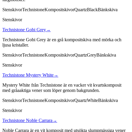
Stenskivor
Technistone
Kompositskivor
Quartz
Black
Bänkskiva
Stenskivor
Technistone Gobi Grey
→
Technistone Gobi Grey är en grå kompositskiva med mörka och
ljusa kristaller.
Stenskivor
Technistone
Kompositskivor
Quartz
Grey
Bänkskiva
Stenskivor
Technistone Mystery White
→
Mystery White från Technistone är en vacker vit kvartskomposit
med gråaaktiga vener som löper genom bakgrunden.
Stenskivor
Technistone
Kompositskivor
Quartz
White
Bänkskiva
Stenskivor
Technistone Noble Carrara
→
Noble Carrara är en vit komposit med utsökta slumpmässiga vener