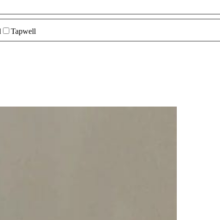
d
Tapwell