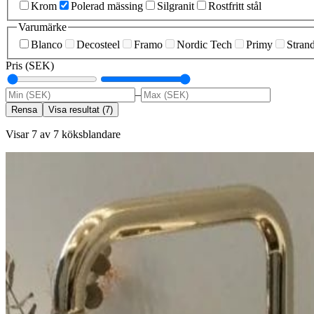
Krom
Polerad mässing
Silgranit
Rostfritt stål
Varumärke
Blanco
Decosteel
Framo
Nordic Tech
Primy
Stran
Pris (SEK)
–
Rensa
Visa resultat
(
7
)
Visar 7 av 7 köksblandare