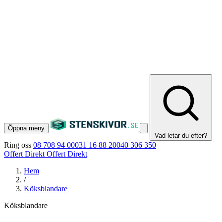
Öppna meny
Vad letar du efter?
Ring oss
08 708 94 00
031 16 88 20
040 306 350
Offert Direkt
Offert Direkt
Hem
/
Köksblandare
Köksblandare