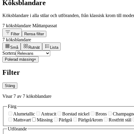
Köksblandare
Köksblandare i alla stilar och utföranden, från klassisk krom till moder
7 köksblandare
Måttanpassat
Filter
Rensa filter
7 köksblandare
Små
Rutnät
Lista
Sortera
Polerad mässing
×
Filter
Stäng
Visar 7 av 7 köksblandare
Färg
Alumetallic
Antracit
Borstad nickel
Brons
Champagn
Mattsvart
Mässing
Pärlgrå
Pärlgrå/krom
Rostfritt stål
Utförande