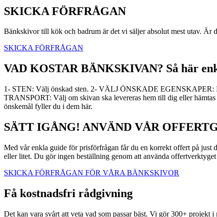
SKICKA FÖRFRÅGAN
Bänkskivor till kök och badrum är det vi säljer absolut mest utav. Är d
SKICKA FÖRFRÅGAN
VAD KOSTAR BÄNKSKIVAN? Så här enkelt 
1- STEN: Välj önskad sten. 2- VÄLJ ÖNSKADE EGENSKAPER: När du va
TRANSPORT: Välj om skivan ska levereras hem till dig eller hämtas 
önskemål fyller du i dem här.
SÄTT IGÅNG! ANVÄND VÅR OFFERT
Med vår enkla guide för prisförfrågan får du en korrekt offert på just de
eller litet. Du gör ingen beställning genom att använda offertverktyget 
SKICKA FÖRFRÅGAN FÖR VÅRA BÄNKSKIVOR
Få kostnadsfri rådgivning
Det kan vara svårt att veta vad som passar bäst. Vi gör 300+ projekt i