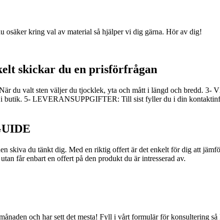
u osäker kring val av material så hjälper vi dig gärna. Hör av dig!
skickar du en prisförfrågan
lt sten väljer du tjocklek, yta och mått i längd och bredd. 3- VÄL
i butik. 5- LEVERANSUPPGIFTER: Till sist fyller du i din kontaktinf
GUIDE
n skiva du tänkt dig. Med en riktig offert är det enkelt för dig att jämfö
utan får enbart en offert på den produkt du är intresserad av.
 månaden och har sett det mesta! Fyll i vårt formulär för konsultering s