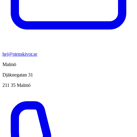
hej@stenskivor.se
Malmö
Djäknegatan 31
211 35 Malmö