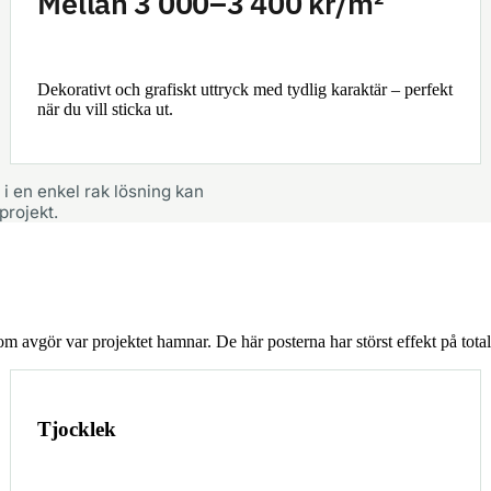
Mellan 3 000–3 400 kr/m²
Dekorativt och grafiskt uttryck med tydlig karaktär – perfekt
när du vill sticka ut.
 i en enkel rak lösning kan
projekt.
m avgör var projektet hamnar. De här posterna har störst effekt på total
Tjocklek