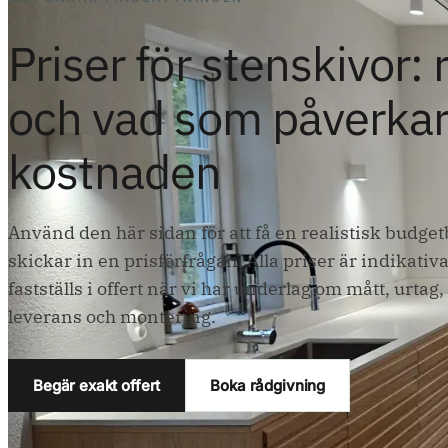
Priser för stenskivor: 
och vad som påverka
kostnaden
Använd den här sidan för att få en realistisk budge
skickar in en prisförfrågan. Alla priser är indikativa
fastställs i offert när vi har underlag om mått, urtag,
leverans och montering.
Begär exakt offert
Boka rådgivning