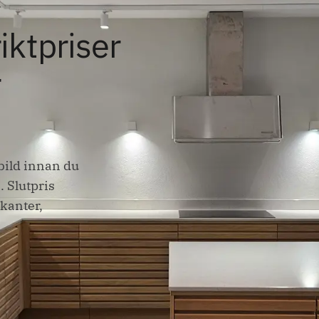
riktpriser
r
tbild innan du
. Slutpris
 kanter,