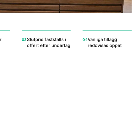
r
Slutpris fastställs i
Vanliga tillägg
03
04
offert efter underlag
redovisas öppet