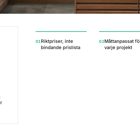
Riktpriser, inte
Måttanpassat fö
01
02
bindande prislista
varje projekt
t
er