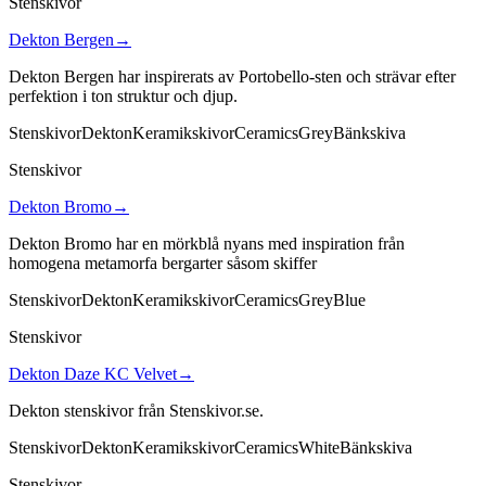
Stenskivor
Dekton Bergen
→
Dekton Bergen har inspirerats av Portobello-sten och strävar efter
perfektion i ton struktur och djup.
Stenskivor
Dekton
Keramikskivor
Ceramics
Grey
Bänkskiva
Stenskivor
Dekton Bromo
→
Dekton Bromo har en mörkblå nyans med inspiration från
homogena metamorfa bergarter såsom skiffer
Stenskivor
Dekton
Keramikskivor
Ceramics
Grey
Blue
Stenskivor
Dekton Daze KC Velvet
→
Dekton stenskivor från Stenskivor.se.
Stenskivor
Dekton
Keramikskivor
Ceramics
White
Bänkskiva
Stenskivor