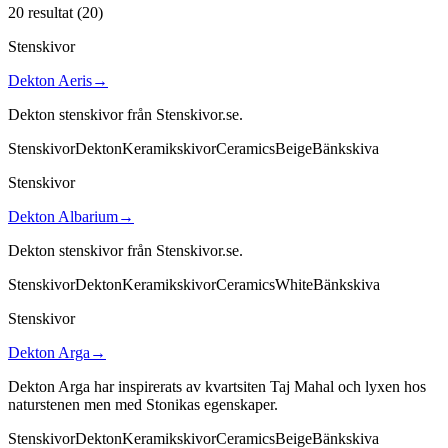
20 resultat
(
20
)
Stenskivor
Dekton Aeris
→
Dekton stenskivor från Stenskivor.se.
Stenskivor
Dekton
Keramikskivor
Ceramics
Beige
Bänkskiva
Stenskivor
Dekton Albarium
→
Dekton stenskivor från Stenskivor.se.
Stenskivor
Dekton
Keramikskivor
Ceramics
White
Bänkskiva
Stenskivor
Dekton Arga
→
Dekton Arga har inspirerats av kvartsiten Taj Mahal och lyxen hos
naturstenen men med Stonikas egenskaper.
Stenskivor
Dekton
Keramikskivor
Ceramics
Beige
Bänkskiva