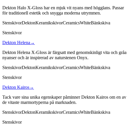
Dekton Halo X-Gloss har en mjuk vit nyans med högglans. Passar
för traditionell estetik och snygga moderna utrymmen.
Stenskivor
Dekton
Keramikskivor
Ceramics
White
Bänkskiva
Stenskivor
Dekton Helena
→
Dekton Helena X-Gloss är färgsatt med genomskinligt vita och gråa
nyanser och är inspirerad av naturstenen Onyx.
Stenskivor
Dekton
Keramikskivor
Ceramics
White
Bänkskiva
Stenskivor
Dekton Kairos
→
Tack vare sina unika egenskaper påminner Dekton Kairos om en av
de vitaste marmortyperna på marknaden.
Stenskivor
Dekton
Keramikskivor
Ceramics
White
Bänkskiva
Stenskivor