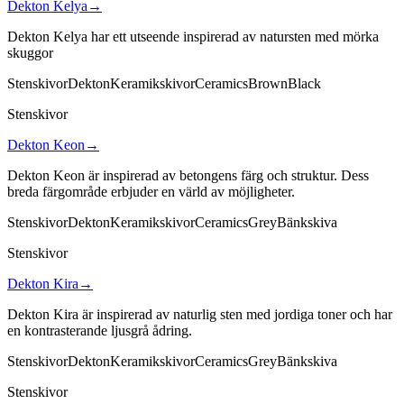
Dekton Kelya
→
Dekton Kelya har ett utseende inspirerad av natursten med mörka
skuggor
Stenskivor
Dekton
Keramikskivor
Ceramics
Brown
Black
Stenskivor
Dekton Keon
→
Dekton Keon är inspirerad av betongens färg och struktur. Dess
breda färgområde erbjuder en värld av möjligheter.
Stenskivor
Dekton
Keramikskivor
Ceramics
Grey
Bänkskiva
Stenskivor
Dekton Kira
→
Dekton Kira är inspirerad av naturlig sten med jordiga toner och har
en kontrasterande ljusgrå ådring.
Stenskivor
Dekton
Keramikskivor
Ceramics
Grey
Bänkskiva
Stenskivor