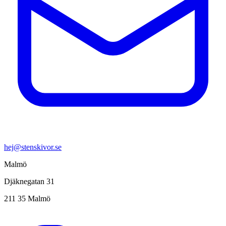
hej@stenskivor.se
Malmö
Djäknegatan 31
211 35 Malmö