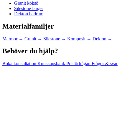
Granit köksö
Silestone färger
Dekton badrum
Materialfamiljer
Marmor
→
Granit
→
Silestone
→
Komposit
→
Dekton
→
Behöver du hjälp?
Boka konsultation
Kunskapsbank
Prisförfrågan
Frågor & svar