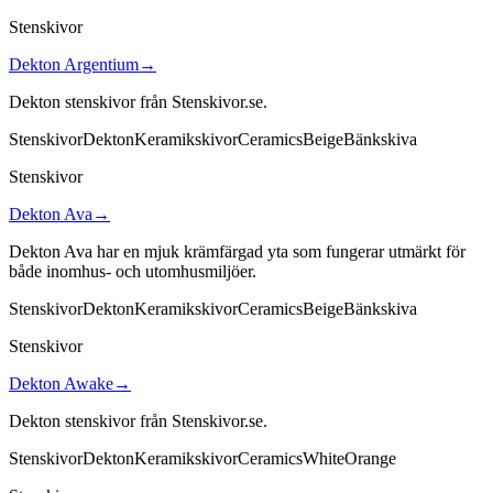
Stenskivor
Dekton Argentium
→
Dekton stenskivor från Stenskivor.se.
Stenskivor
Dekton
Keramikskivor
Ceramics
Beige
Bänkskiva
Stenskivor
Dekton Ava
→
Dekton Ava har en mjuk krämfärgad yta som fungerar utmärkt för
både inomhus- och utomhusmiljöer.
Stenskivor
Dekton
Keramikskivor
Ceramics
Beige
Bänkskiva
Stenskivor
Dekton Awake
→
Dekton stenskivor från Stenskivor.se.
Stenskivor
Dekton
Keramikskivor
Ceramics
White
Orange