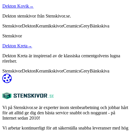
Dekton Kovik
→
Dekton stenskivor från Stenskivor.se.
Stenskivor
Dekton
Keramikskivor
Ceramics
Grey
Bänkskiva
Stenskivor
Dekton Kreta
→
Dekton Kreta är inspirerad av de klassiska cementgolvens lugna
rörelser.
Stenskivor
Dekton
Keramikskivor
Ceramics
Grey
Bänkskiva
Vi på Stenskivor.se är experter inom stenbearbetning och jobbar hårt
för att alltid ge dig den bästa service snabbt och noggrant - på
Internet sedan 2010!
Vi arbetar kontinuerligt för att säkerställa snabba leveranser med hög