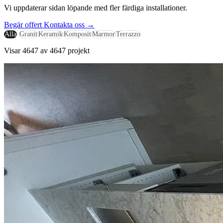
Vi uppdaterar sidan löpande med fler färdiga installationer.
Begär offert
Kontakta oss
→
Alla
Granit
Keramik
Komposit
Marmor
Terrazzo
Visar 4647 av 4647 projekt