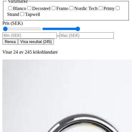
Varumärke
Blanco
Decosteel
Framo
Nordic Tech
Primy
Strand
Tapwell
Pris (SEK)
–
Rensa
Visa resultat
(
245
)
Visar 24 av 245 köksblandare