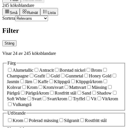
245 köksblandare
Små
Rutnät
Lista
Sortera
Filter
Stäng
Visar 24 av 245 köksblandare
Färg
Alumetallic
Antracit
Borstad nickel
Brons
Champagne
Grafit
Guld
Gunmetal
Honey Gold
Jasmin
Järn
Kaffe
Klippgrå
Klippgrå/krom
Kolsvar
Krom
Krom/svart
Mattsvart
Mässing
Pärlgrå
Pärlgrå/krom
Rostfritt stål
Sand
Shadow
Soft White
Svart
Svart/krom
Tryffel
Vit
Vit/krom
Vulkangrå
Utförande
Krom
Polerad mässing
Silgranit
Rostfritt stål