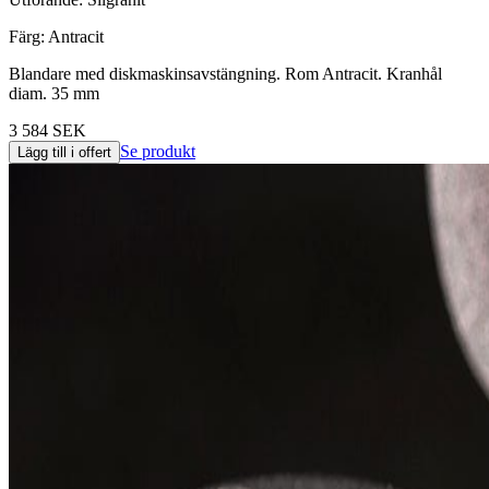
Färg
:
Antracit
Blandare med diskmaskinsavstängning. Rom Antracit. Kranhål
diam. 35 mm
3 584 SEK
Se produkt
Lägg till i offert