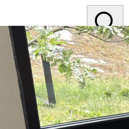
Öppna meny
Vad letar du efter?
Ring oss
08 708 94 00
031 16 88 20
040 306 350
Offert Direkt
Offert Direkt