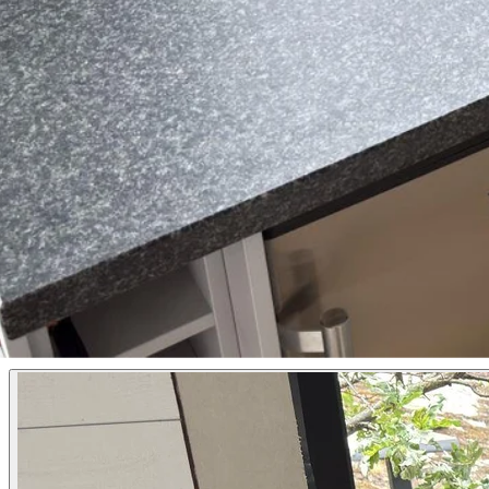
Bild 1 av 1
×
‹
›