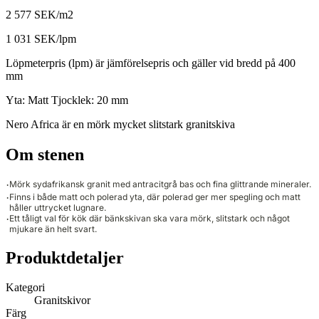
2 577 SEK/m2
1 031 SEK/lpm
Löpmeterpris (lpm) är jämförelsepris och gäller vid bredd på 400
mm
Yta:
Matt
Tjocklek:
20 mm
Nero Africa är en mörk mycket slitstark granitskiva
Om stenen
Mörk sydafrikansk granit med antracitgrå bas och fina glittrande mineraler.
Finns i både matt och polerad yta, där polerad ger mer spegling och matt
håller uttrycket lugnare.
Ett tåligt val för kök där bänkskivan ska vara mörk, slitstark och något
mjukare än helt svart.
Produktdetaljer
Kategori
Granitskivor
Färg