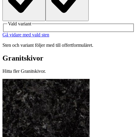
Vald variant
Gå vidare med vald sten
Sten och variant följer med till offertformuläret.
Granitskivor
Hitta fler Granitskivor.