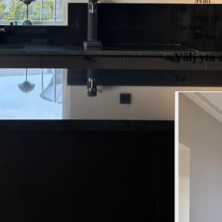
Svart
Yta
Matt / P
Tjocklek
20 mm /
Välj yta 
Yta