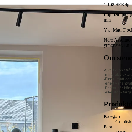
1 108 SEK/lp
Löpmeterpris (l
mm
Yta:
Matt
Tjoc
Nero Assoluto ä
ytmönster. En a
Om sten
Svart granit fr
mineralstruktur.
Finns i matt oc
enligt variantval
Passar när bänks
eller stora färgs
Produktd
Kategori
Granitsk
Färg