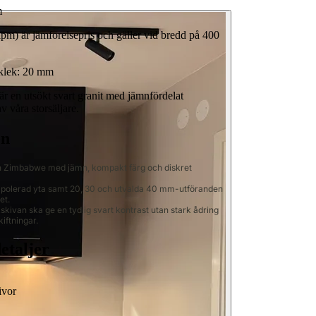
m
pm) är jämförelsepris och gäller vid bredd på 400
klek:
20 mm
r en utsökt svart granit med jämnfördelat
v våra storsäljare.
en
ån Zimbabwe med jämn, kompakt färg och diskret
h polerad yta samt 20, 30 och utvalda 40 mm-utföranden
et.
kivan ska ge en tydlig svart kontrast utan stark ådring
kiftningar.
etaljer
ivor