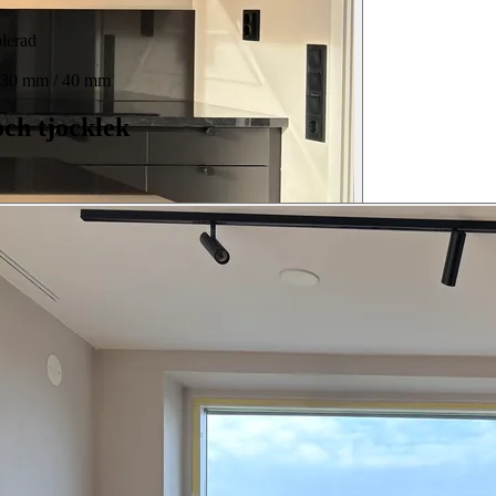
olerad
 30 mm / 40 mm
och tjocklek