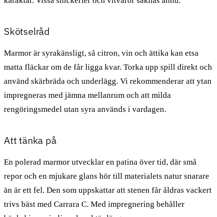
karaktär. Vissa snickerier och vitvaror saknas ännu.
Skötselråd
Marmor är syrakänsligt, så citron, vin och ättika kan etsa
matta fläckar om de får ligga kvar. Torka upp spill direkt och
använd skärbräda och underlägg. Vi rekommenderar att ytan
impregneras med jämna mellanrum och att milda
rengöringsmedel utan syra används i vardagen.
Att tänka på
En polerad marmor utvecklar en patina över tid, där små
repor och en mjukare glans hör till materialets natur snarare
än är ett fel. Den som uppskattar att stenen får åldras vackert
trivs bäst med Carrara C. Med impregnering behåller