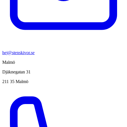
hej@stenskivor.se
Malmö
Djäknegatan 31
211 35 Malmö