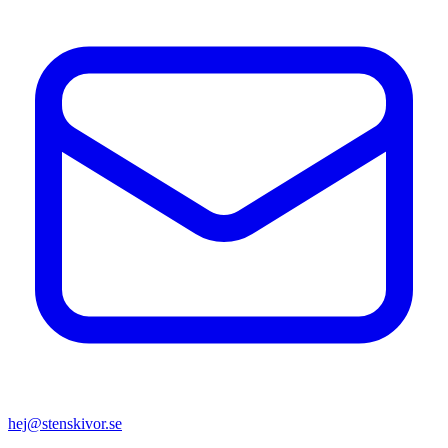
hej@stenskivor.se