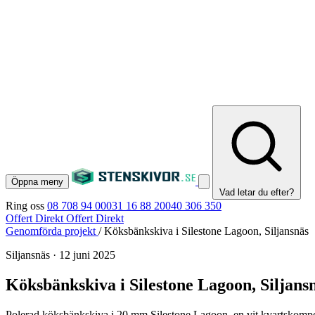
Öppna meny
Vad letar du efter?
Ring oss
08 708 94 00
031 16 88 20
040 306 350
Offert Direkt
Offert Direkt
Genomförda projekt
/
Köksbänkskiva i Silestone Lagoon, Siljansnäs
Siljansnäs
·
12 juni 2025
Köksbänkskiva i Silestone Lagoon, Siljans
Polerad köksbänkskiva i 20 mm Silestone Lagoon, en vit kvartskompos