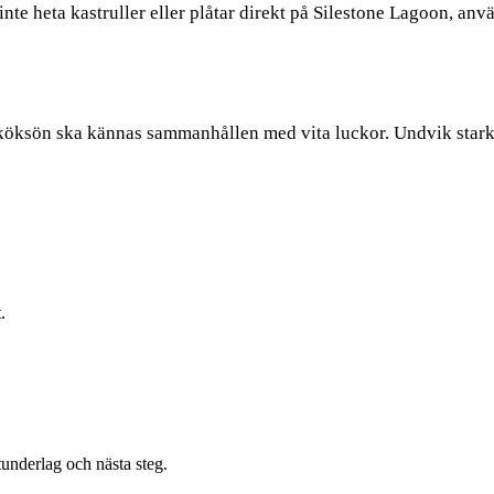
nte heta kastruller eller plåtar direkt på Silestone Lagoon, anv
 köksön ska kännas sammanhållen med vita luckor. Undvik starka
.
underlag och nästa steg.