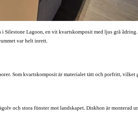
va i Silestone Lagoon, en vit kvartskomposit med ljus grå ådrin
ummet var helt inrett.
orer. Som kvartskomposit är materialet tätt och porfritt, vilket 
rägolv och stora fönster mot landskapet. Diskhon är monterad u