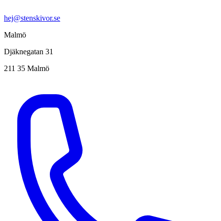
hej@stenskivor.se
Malmö
Djäknegatan 31
211 35 Malmö