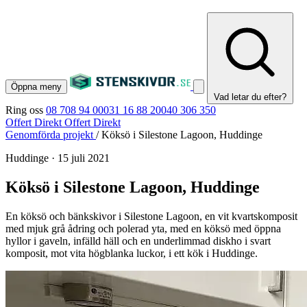
Öppna meny
Vad letar du efter?
Ring oss
08 708 94 00
031 16 88 20
040 306 350
Offert Direkt
Offert Direkt
Genomförda projekt
/
Köksö i Silestone Lagoon, Huddinge
Huddinge
·
15 juli 2021
Köksö i Silestone Lagoon, Huddinge
En köksö och bänkskivor i Silestone Lagoon, en vit kvartskomposit
med mjuk grå ådring och polerad yta, med en köksö med öppna
hyllor i gaveln, infälld häll och en underlimmad diskho i svart
komposit, mot vita högblanka luckor, i ett kök i Huddinge.