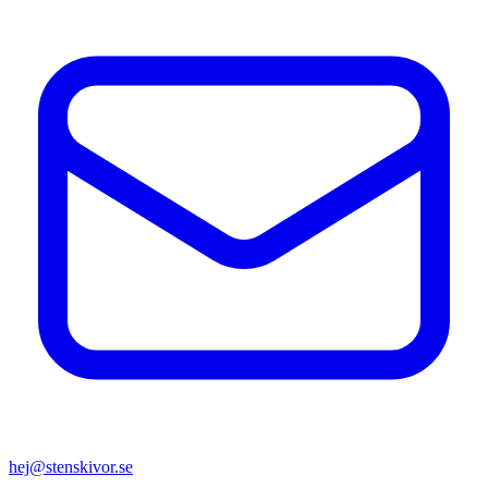
hej@stenskivor.se