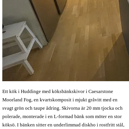
Ett kök i Huddinge med köksbänkskivor i Caesarstone
Moorland Fog, en kvartskomposit i mjukt gråvitt med en
svagt grön och taupe ådring. Skivorna är 20 mm tjocka och
polerade, monterade i en L-formad bänk som möter en stor
köksö. I bänken sitter en underlimmad diskho i rostfritt stål,