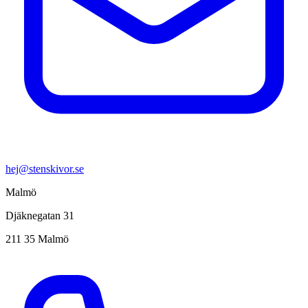
hej@stenskivor.se
Malmö
Djäknegatan 31
211 35 Malmö