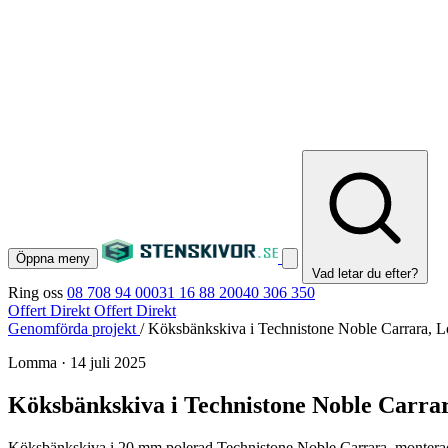
Öppna meny
Vad letar du efter?
Ring oss
08 708 94 00
031 16 88 20
040 306 350
Offert Direkt
Offert Direkt
Genomförda projekt
/
Köksbänkskiva i Technistone Noble Carrara,
Lomma
·
14 juli 2025
Köksbänkskiva i Technistone Noble Carr
Köksbänkskiva i 20 mm polerad Technistone Noble Carrara, monterad