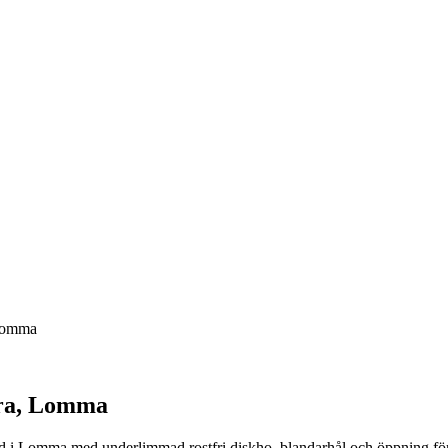
 Lomma
ara, Lomma
 i Lomma med underlimmad rostfri diskho, blandarhål och öppning för