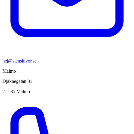
hej@stenskivor.se
Malmö
Djäknegatan 31
211 35 Malmö