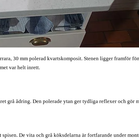
ara, 30 mm polerad kvartskomposit. Stenen ligger framför fönst
et var helt inrett.
t grå ådring. Den polerade ytan ger tydliga reflexer och gör möns
 spisen. De vita och grå köksdelarna är fortfarande under monte