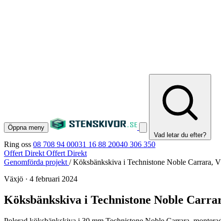
Öppna meny
Vad letar du efter?
Ring oss
08 708 94 00
031 16 88 20
040 306 350
Offert Direkt
Offert Direkt
Genomförda projekt
/
Köksbänkskiva i Technistone Noble Carrara, V
Växjö
·
4 februari 2024
Köksbänkskiva i Technistone Noble Carra
Polerad köksbänkskiva i 30 mm Technistone Noble Carrara, monterad i