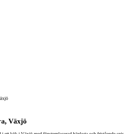
äxjö
ra, Växjö
 ett kök i Växjö med fönsterplacerad bänkyta och fristående spis.