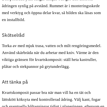
ådringen synlig på avstånd. Rummet är i monteringsskede
med verktyg och öppna delar kvar, så bilden ska läsas som
en installbild.
Skötselråd
Torka av med mjuk trasa, vatten och milt rengöringsmedel.
Använd skärbräda när du arbetar med kniv. Värme är den
viktiga gränsen för kvartskomposit: ställ heta kastruller,
plåtar och stekpannor på grytunderlägg.
Att tänka på
Kvartskomposit passar bra när man vill ha en tät och
lättskött köksyta med kontrollerad ådring. Välj kant, fogar
och eventuella håltagningar tidigt i planeringen, eftersom en