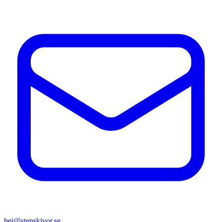
hej@stenskivor.se