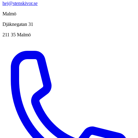
hej@stenskivor.se
Malmö
Djäknegatan 31
211 35 Malmö