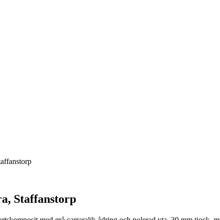
affanstorp
a, Staffanstorp
rtskomposit med grå carraralik ådring och polerad yta, 30 mm tjock, m