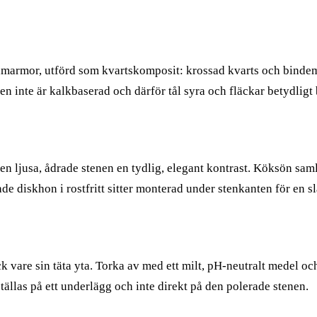
amarmor, utförd som kvartskomposit: krossad kvarts och bindemed
n inte är kalkbaserad och därför tål syra och fläckar betydligt
en ljusa, ådrade stenen en tydlig, elegant kontrast. Köksön sa
diskhon i rostfritt sitter monterad under stenkanten för en sl
k vare sin täta yta. Torka av med ett milt, pH-neutralt medel o
ställas på ett underlägg och inte direkt på den polerade stenen.