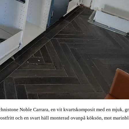
chnistone Noble Carrara, en vit kvartskomposit med en mjuk, gr
stfritt och en svart häll monterad ovanpå köksön, mot marinblå