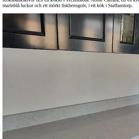
marinblå luckor och ett mörkt fiskbensgolv, i ett kök i Staffanstorp.