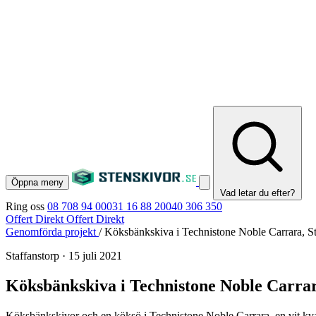
Öppna meny
Vad letar du efter?
Ring oss
08 708 94 00
031 16 88 20
040 306 350
Offert Direkt
Offert Direkt
Genomförda projekt
/
Köksbänkskiva i Technistone Noble Carrara, St
Staffanstorp
·
15 juli 2021
Köksbänkskiva i Technistone Noble Carrar
Köksbänkskivor och en köksö i Technistone Noble Carrara, en vit kva