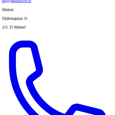
hej@stenskivor.se
Malmö
Djäknegatan 31
211 35 Malmö