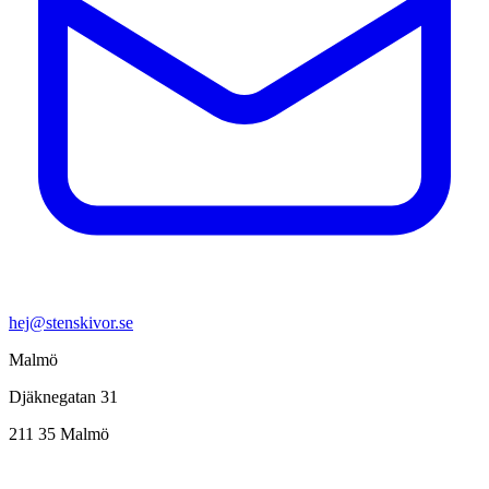
hej@stenskivor.se
Malmö
Djäknegatan 31
211 35 Malmö