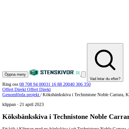
Öppna meny
Vad letar du efter?
Ring oss
08 708 94 00
031 16 88 20
040 306 350
Offert Direkt
Offert Direkt
Genomförda projekt
/
Köksbänkskiva i Technistone Noble Carrara, K
klippan
·
21 april 2023
Köksbänkskiva i Technistone Noble Carra
Ett kök i Klippan med ny bänkskiva i vit Technistone Noble Carrara,