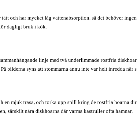
 tätt och har mycket låg vattenabsorption, så det behöver ingen
ör dagligt bruk i kök.
n sammanhängande linje med två underlimmade rostfria diskhoa
På bilderna syns att stommarna ännu inte var helt inredda när 
en mjuk trasa, och torka upp spill kring de rostfria hoarna di
en, särskilt nära diskhoarna där varma kastruller ofta hamnar.