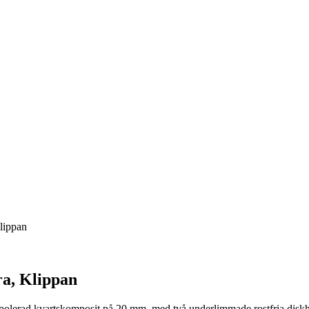
lippan
ra, Klippan
 polerad kvartskomposit på 20 mm, med två underlimmade rostfria diskh