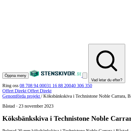
Öppna meny
Vad letar du efter?
Ring oss
08 708 94 00
031 16 88 20
040 306 350
Offert Direkt
Offert Direkt
Genomförda projekt
/
Köksbänkskiva i Technistone Noble Carrara, B
Båstad
·
23 november 2023
Köksbänkskiva i Technistone Noble Carrar
Polerad 20 mm köksbänkskiva i Technistone Noble Carrara i Båstad, m