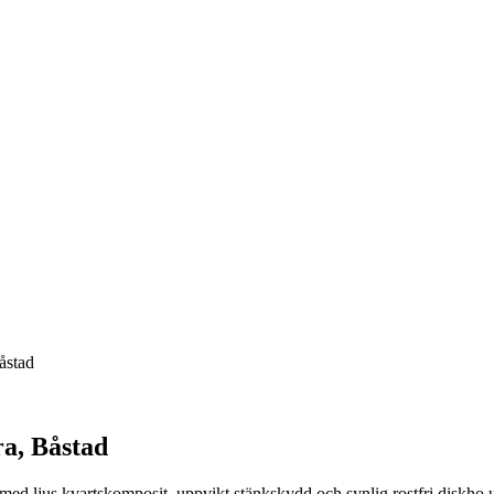
åstad
a, Båstad
ed ljus kvartskomposit, uppvikt stänkskydd och synlig rostfri diskho 