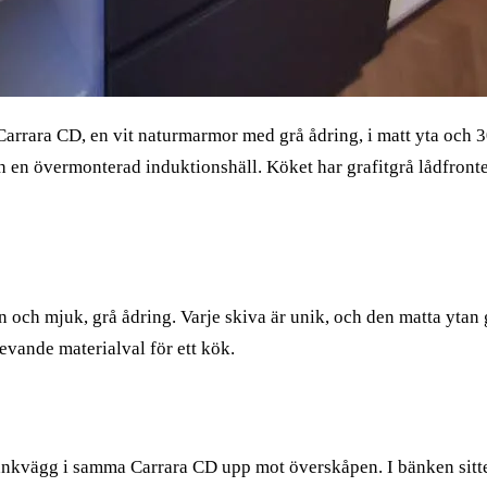
Carrara CD, en vit naturmarmor med grå ådring, i matt yta och
en övermonterad induktionshäll. Köket har grafitgrå lådfronter
 och mjuk, grå ådring. Varje skiva är unik, och den matta ytan 
levande materialval för ett kök.
tänkvägg i samma Carrara CD upp mot överskåpen. I bänken sitte