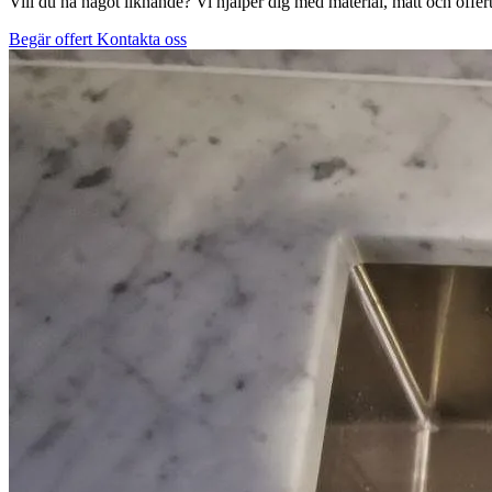
Vill du ha något liknande? Vi hjälper dig med material, mått och offert
Begär offert
Kontakta oss