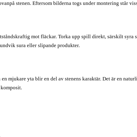
ovanpå stenen. Eftersom bilderna togs under montering står vi
tåndskraftig mot fläckar. Torka upp spill direkt, särskilt syra 
undvik sura eller slipande produkter.
 en mjukare yta blir en del av stenens karaktär. Det är en natu
r komposit.