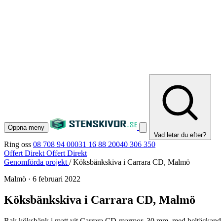
Öppna meny
Vad letar du efter?
Ring oss
08 708 94 00
031 16 88 20
040 306 350
Offert Direkt
Offert Direkt
Genomförda projekt
/
Köksbänkskiva i Carrara CD, Malmö
Malmö
·
6 februari 2022
Köksbänkskiva i Carrara CD, Malmö
Rak köksbänk i matt vit Carrara CD-marmor, 30 mm, med heltäckande 