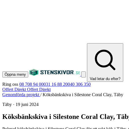
Öppna meny
Vad letar du efter?
Ring oss
08 708 94 00
031 16 88 20
040 306 350
Offert Direkt
Offert Direkt
Genomförda projekt
/
Köksbänkskiva i Silestone Coral Clay, Täby
Täby
·
19 juni 2024
Köksbänkskiva i Silestone Coral Clay, Täb
Polerad köksbänkskiva i Silestone Coral Clay för ett rakt kök i Täby,