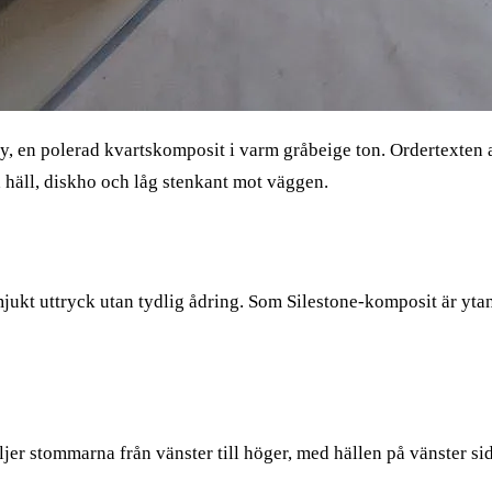
ay, en polerad kvartskomposit i varm gråbeige ton. Ordertexte
häll, diskho och låg stenkant mot väggen.
ukt uttryck utan tydlig ådring. Som Silestone-komposit är ytan 
er stommarna från vänster till höger, med hällen på vänster sid