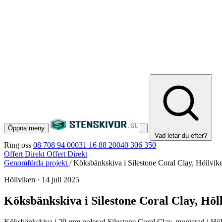
Öppna meny
Vad letar du efter?
Ring oss
08 708 94 00
031 16 88 20
040 306 350
Offert Direkt
Offert Direkt
Genomförda projekt
/
Köksbänkskiva i Silestone Coral Clay, Höllvik
Höllviken
·
14 juli 2025
Köksbänkskiva i Silestone Coral Clay, Höl
Köksbänkskiva i 20 mm polerad Silestone Coral Clay, monterad i Höl