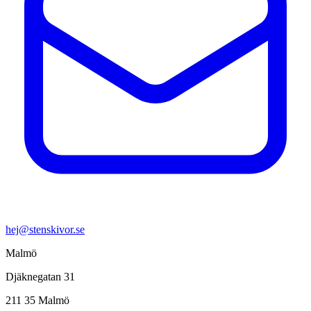
hej@stenskivor.se
Malmö
Djäknegatan 31
211 35 Malmö