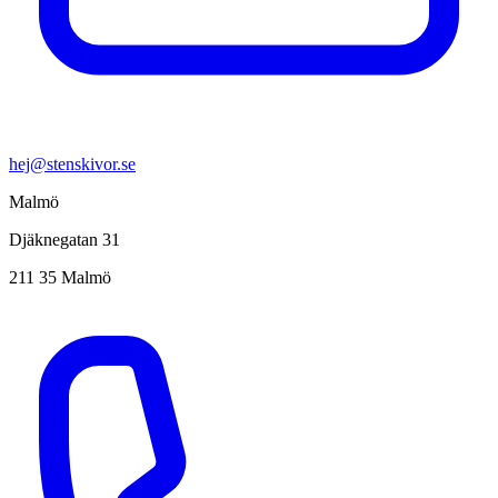
hej@stenskivor.se
Malmö
Djäknegatan 31
211 35 Malmö