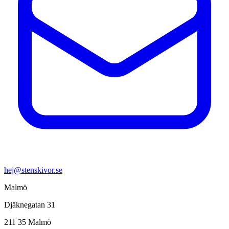
hej@stenskivor.se
Malmö
Djäknegatan 31
211 35 Malmö