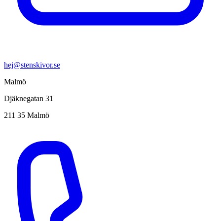
hej@stenskivor.se
Malmö
Djäknegatan 31
211 35 Malmö