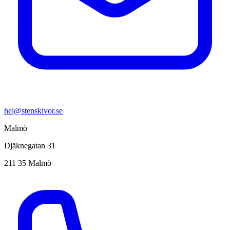
hej@stenskivor.se
Malmö
Djäknegatan 31
211 35 Malmö