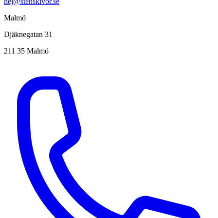
hej@stenskivor.se
Malmö
Djäknegatan 31
211 35 Malmö