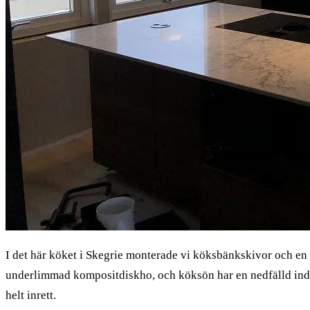
I det här köket i Skegrie monterade vi köksbänkskivor och en
underlimmad kompositdiskho, och köksön har en nedfälld indu
helt inrett.