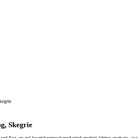
kegrie
g, Skegrie
and Fog, en grå kvartskomposit med mjuk molnig ådring, matt yta, sva