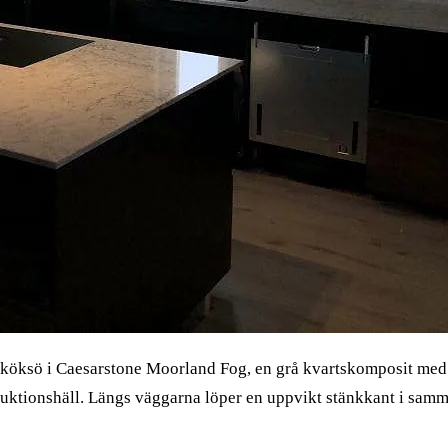
 köksö i Caesarstone Moorland Fog, en grå kvartskomposit med m
ktionshäll. Längs väggarna löper en uppvikt stänkkant i samma