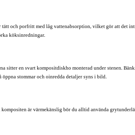
ätt och porfritt med låg vattenabsorption, vilket gör att det i
örka köksinredningar.
rna sitter en svart kompositdiskho monterad under stenen. Bän
 öppna stommar och oinredda detaljer syns i bild.
kompositen är värmekänslig bör du alltid använda grytunderlägg