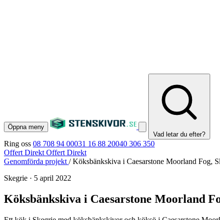
Öppna meny
Vad letar du efter?
Ring oss
08 708 94 00
031 16 88 20
040 306 350
Offert Direkt
Offert Direkt
Genomförda projekt
/
Köksbänkskiva i Caesarstone Moorland Fog, S
Skegrie
·
5 april 2022
Köksbänkskiva i Caesarstone Moorland Fo
Ett kök i Skegrie med köksbänkskivor och köksö i Caesarstone Moorl