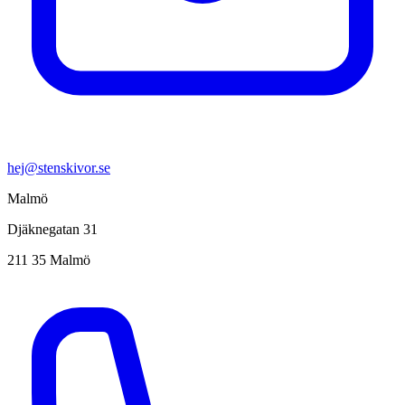
hej@stenskivor.se
Malmö
Djäknegatan 31
211 35 Malmö