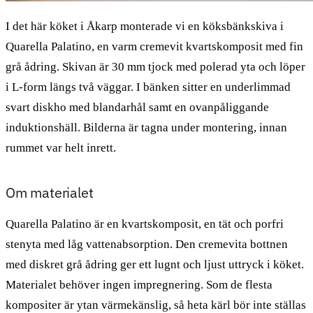
I det här köket i Åkarp monterade vi en köksbänkskiva i
Quarella Palatino, en varm cremevit kvartskomposit med fin
grå ådring. Skivan är 30 mm tjock med polerad yta och löper
i L-form längs två väggar. I bänken sitter en underlimmad
svart diskho med blandarhål samt en ovanpåliggande
induktionshäll. Bilderna är tagna under montering, innan
rummet var helt inrett.
Om materialet
Quarella Palatino är en kvartskomposit, en tät och porfri
stenyta med låg vattenabsorption. Den cremevita bottnen
med diskret grå ådring ger ett lugnt och ljust uttryck i köket.
Materialet behöver ingen impregnering. Som de flesta
kompositer är ytan värmekänslig, så heta kärl bör inte ställas