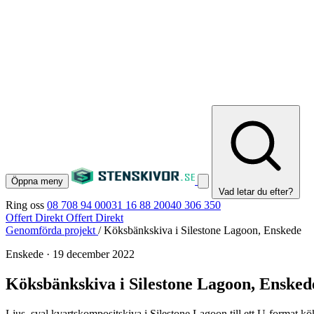
Öppna meny
Vad letar du efter?
Ring oss
08 708 94 00
031 16 88 20
040 306 350
Offert Direkt
Offert Direkt
Genomförda projekt
/
Köksbänkskiva i Silestone Lagoon, Enskede
Enskede
·
19 december 2022
Köksbänkskiva i Silestone Lagoon, Ensked
Ljus, sval kvartskompositskiva i Silestone Lagoon till ett U-format k