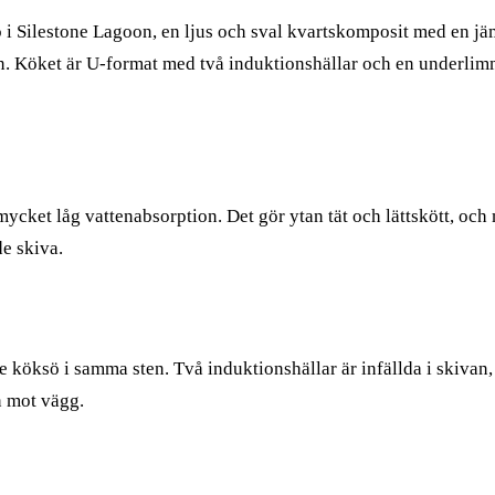
 i Silestone Lagoon, en ljus och sval kvartskomposit med en jä
n. Köket är U-format med två induktionshällar och en underlimm
cket låg vattenabsorption. Det gör ytan tät och lättskött, och
e skiva.
e köksö i samma sten. Två induktionshällar är infällda i skivan, 
n mot vägg.