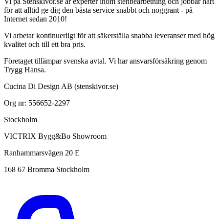
Vi på Stenskivor.se är experter inom stenbearbetning och jobbar hårt
för att alltid ge dig den bästa service snabbt och noggrant - på
Internet sedan 2010!
Vi arbetar kontinuerligt för att säkerställa snabba leveranser med hög
kvalitet och till ett bra pris.
Företaget tillämpar svenska avtal. Vi har ansvarsförsäkring genom
Trygg Hansa.
Cucina Di Design AB (stenskivor.se)
Org nr: 556652-2297
Stockholm
VICTRIX Bygg&Bo Showroom
Ranhammarsvägen 20 E
168 67 Bromma Stockholm