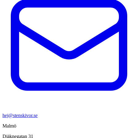
hej@stenskivor.se
Malmö
Djäknegatan 31