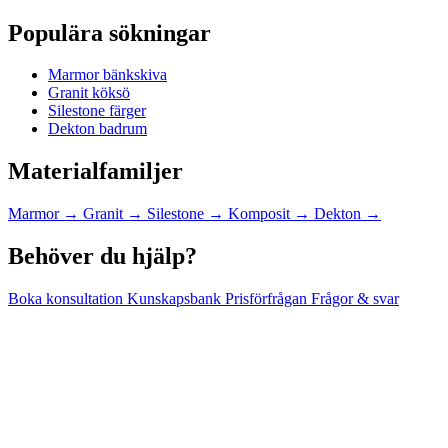
Populära sökningar
Marmor bänkskiva
Granit köksö
Silestone färger
Dekton badrum
Materialfamiljer
Marmor
→
Granit
→
Silestone
→
Komposit
→
Dekton
→
Behöver du hjälp?
Boka konsultation
Kunskapsbank
Prisförfrågan
Frågor & svar