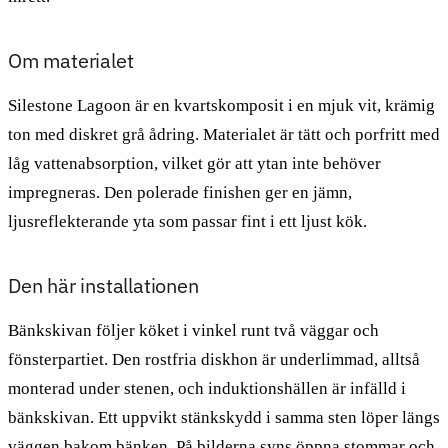
Om materialet
Silestone Lagoon är en kvartskomposit i en mjuk vit, krämig
ton med diskret grå ådring. Materialet är tätt och porfritt med
låg vattenabsorption, vilket gör att ytan inte behöver
impregneras. Den polerade finishen ger en jämn,
ljusreflekterande yta som passar fint i ett ljust kök.
Den här installationen
Bänkskivan följer köket i vinkel runt två väggar och
fönsterpartiet. Den rostfria diskhon är underlimmad, alltså
monterad under stenen, och induktionshällen är infälld i
bänkskivan. Ett uppvikt stänkskydd i samma sten löper längs
väggen bakom bänken. På bilderna syns öppna stommar och