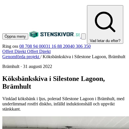
Öppna meny
Vad letar du efter?
Ring oss
08 708 94 00
031 16 88 20
040 306 350
Offert Direkt
Offert Direkt
Genomförda projekt
/
Köksbänkskiva i Silestone Lagoon, Brämhult
Brämhult
·
31 augusti 2022
Köksbänkskiva i Silestone Lagoon,
Brämhult
Vinklad köksbänk i ljus, polerad Silestone Lagoon i Brämhult, med
underlimmad rostfri diskho, infälld induktionshäll och uppvikt
stänkkant.