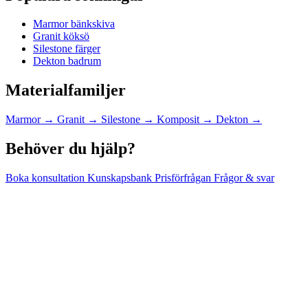
Marmor bänkskiva
Granit köksö
Silestone färger
Dekton badrum
Materialfamiljer
Marmor
→
Granit
→
Silestone
→
Komposit
→
Dekton
→
Behöver du hjälp?
Boka konsultation
Kunskapsbank
Prisförfrågan
Frågor & svar