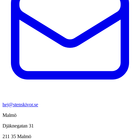
hej@stenskivor.se
Malmö
Djäknegatan 31
211 35 Malmö