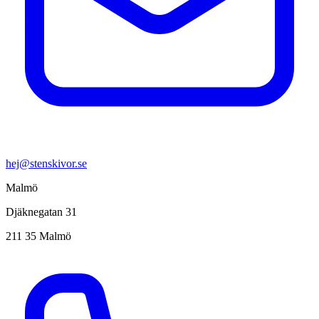
hej@stenskivor.se
Malmö
Djäknegatan 31
211 35 Malmö