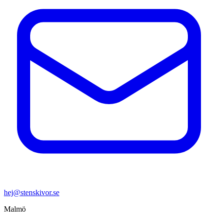
hej@stenskivor.se
Malmö